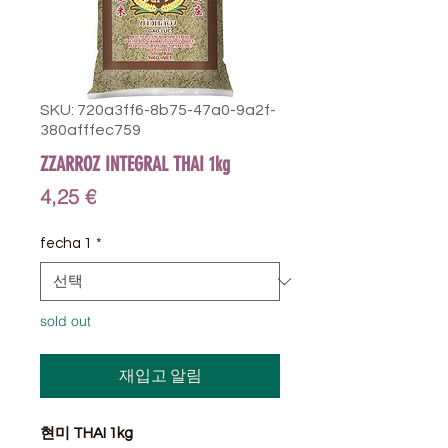
SKU: 720a3ff6-8b75-47a0-9a2f-
380afffec759
ZZARROZ INTEGRAL THAI 1kg
가
4,25 €
격
fecha 1
*
sold out
재입고 알림
현미 THAI 1kg