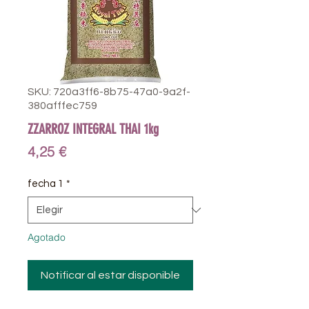
SKU: 720a3ff6-8b75-47a0-9a2f-
380afffec759
ZZARROZ INTEGRAL THAI 1kg
Precio
4,25 €
fecha 1
*
Agotado
Notificar al estar disponible