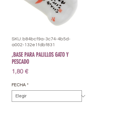
SKU: b84bcf9a-3c74-4b5d-
a002-132e1fdbf831
,BASE PARA PALILLOS GATO Y
PESCADO
Precio
1,80 €
FECHA
*
STORE