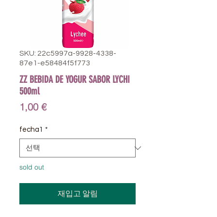
SKU: 22c5997a-9928-4338-
87e1-e58484f5f773
ZZ BEBIDA DE YOGUR SABOR LYCHI
500ml
가
1,00 €
격
fecha1
*
sold out
재입고 알림