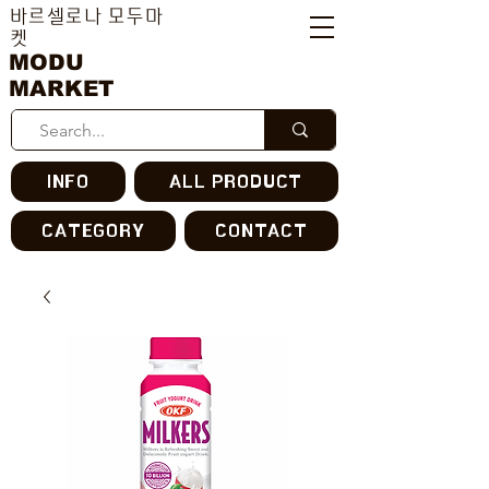
바르셀로나 모두마
켓
MODU
MARKET
INFO
ALL PRODUCT
CATEGORY
CONTACT