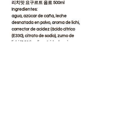
리치맛 요구르트 음료 500ml
Ingredientes:
agua, azúcar de caña, leche
desnatada en polvo, aroma de lichi,
corrector de acidez (ácido cítrico
(E330), citrato de sodio), zumo de
lichi (0,1%), polisacárido de soja,
edulcorante (sucralosa),
lactobacillus.
STORE
Shop All
Delivery info
Parking info
OPENING HOURS
Mon - Sat : 11am - 3pm, 4pm - 9pm