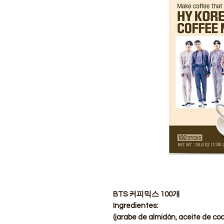
BTS 커피믹스 100개
Ingredientes:
(jarabe de almidón, aceite de co