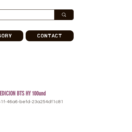
GORY
CONTACT
EDICION BTS HY 100und
61f-46a6-befd-23a254df1c81