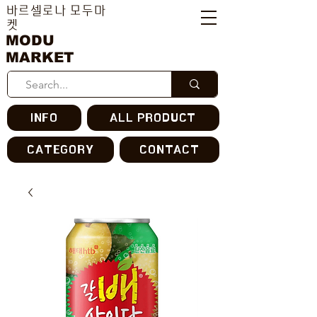
바르셀로나 모두마
켓
MODU
MARKET
INFO
ALL PRODUCT
CATEGORY
CONTACT