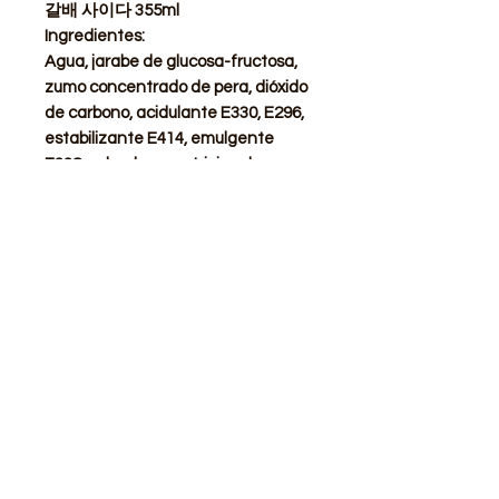
갈배 사이다 355ml
Ingredientes:
Agua, jarabe de glucosa-fructosa,
zumo concentrado de pera, dióxido
de carbono, acidulante E330, E296,
estabilizante E414, emulgente
E338, sal, valores nutricionales
medios por 100g de edulcorante
E955,42 kcal E950, aroma natural.
STORE
Shop All
Delivery info
Parking info
OPENING HOURS
Mon - Sat : 11am - 3pm, 4pm - 9pm