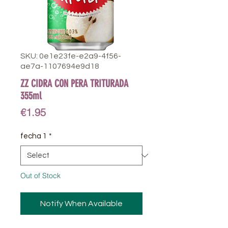
SKU: 0e1e23fe-e2a9-4f56-
ae7a-1107694e9d18
ZZ CIDRA CON PERA TRITURADA
355ml
Price
€1.95
fecha 1
*
Out of Stock
Notify When Available