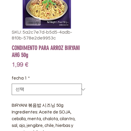
SKU: 5a2c7e7d-b5d5-4adb-
8f0b-578e2de9953c
CONDIMENTO PARA ARROZ BIRYANI
AHG 50g
가
1,99 €
격
fecha 1
*
BIRYANI 볶음밥 시즈닝 50g
Ingredientes: Aceite de SOJA,
cebolla, menta, chalota, cilantro,
sal, ajo, jengibre, chile, hierbas y