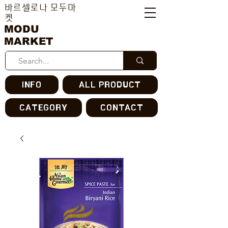
바르셀로나 모두마
켓
MODU
MARKET
INFO
ALL PRODUCT
CATEGORY
CONTACT