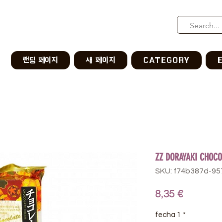
랜딩 페이지
새 페이지
CATEGORY
ZZ DORAYAKI CHOCO
SKU: f74b387d-9
Precio
8,35 €
fecha 1
*