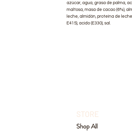
azúcar, agua, grasa de palma, ac
maltosa, masa de cacao (6%), alm
leche, almidón, proteína de lech
E415), acido (E330), sal.
STORE
Shop All