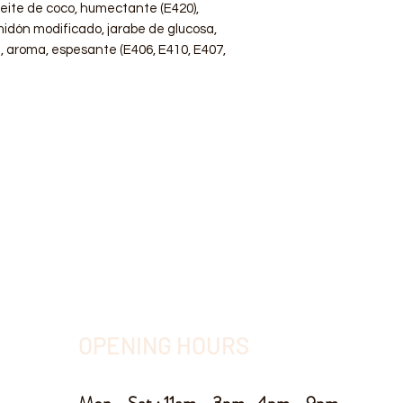
eite de coco, humectante (E420),
idón modificado, jarabe de glucosa,
e, aroma, espesante (E406, E410, E407,
OPENING HOURS