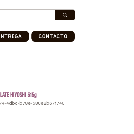
ENTREGA
CONTACTO
LATE HIYOSHI 315g
574-4dbc-b78e-580e2b67f740