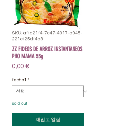
SKU: affd21f4-7c47-4917-a945-
221cf25df4a8
ZZ FIDEOS DE ARROZ INSTANTANEOS
PHO MAMA 55g
가
0,00 €
격
fecha1
*
sold out
재입고 알림