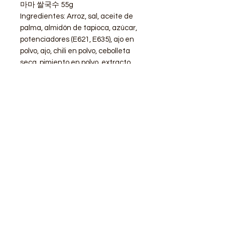
마마 쌀국수 55g
Ingredientes: Arroz, sal, aceite de
palma, almidón de tapioca, azúcar,
potenciadores (E621, E635), ajo en
polvo, ajo, chili en polvo, cebolleta
seca, pimiento en polvo, extracto
de pimienta, emulsionantes E330,
colorante E150.
STORE
Shop All
Delivery info
Parking info
OPENING HOURS
Mon - Sat : 11am - 3pm, 4pm - 9pm
Sunday : Closed