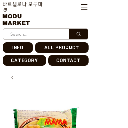
바르셀로나 모두마
켓
MODU
MARKET
INFO
ALL PRODUCT
CATEGORY
CONTACT