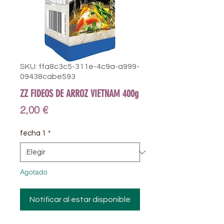
SKU: ffa8c3c5-311e-4c9a-a999-
09438cabe593
ZZ FIDEOS DE ARROZ VIETNAM 400g
Precio
2,00 €
fecha 1
*
Agotado
Notificar al estar disponible