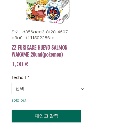
SKU: d356aee3-8f28-4507-
b3a0-d41f502286fc
ZZ FURIKAKE HUEVO SALMON
WAKAME 20und(pokemon)
가
1,00 €
격
fecha 1
*
sold out
재입고 알림