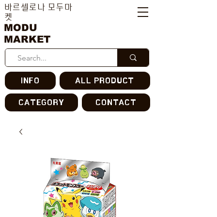
바르셀로나 모두마
켓
MODU
MARKET
INFO
ALL PRODUCT
CATEGORY
CONTACT