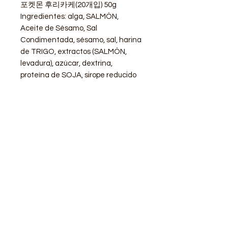
포켓몬 후리카케(20개입) 50g
Ingredientes: alga, SALMÓN,
Aceite de Sésamo, Sal
Condimentada, sésamo, sal, harina
de TRIGO, extractos (SALMÓN,
levadura), azúcar, dextrina,
proteína de SOJA, sirope reducido
de glucosa , aceite aromatizado,
almidón, levadura, aceite de palma,
aminoácidos
STORE
Shop All
Delivery info
Parking info
OPENING HOURS