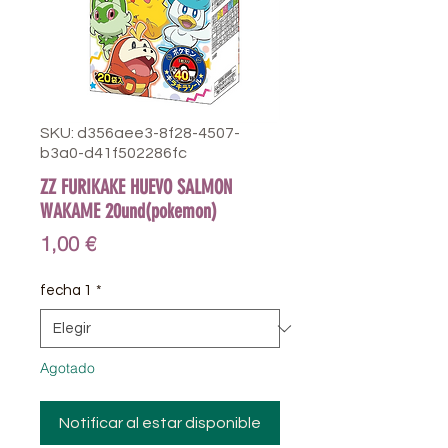
SKU: d356aee3-8f28-4507-
b3a0-d41f502286fc
ZZ FURIKAKE HUEVO SALMON
WAKAME 20und(pokemon)
Precio
1,00 €
fecha 1
*
Agotado
Notificar al estar disponible