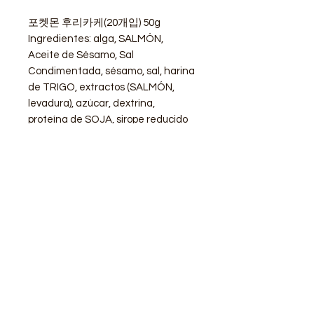
포켓몬 후리카케(20개입) 50g
Ingredientes: alga, SALMÓN,
Aceite de Sésamo, Sal
Condimentada, sésamo, sal, harina
de TRIGO, extractos (SALMÓN,
levadura), azúcar, dextrina,
proteína de SOJA, sirope reducido
de glucosa , aceite aromatizado,
almidón, levadura, aceite de palma,
aminoácidos
STORE
Shop All
Delivery info
Parking info