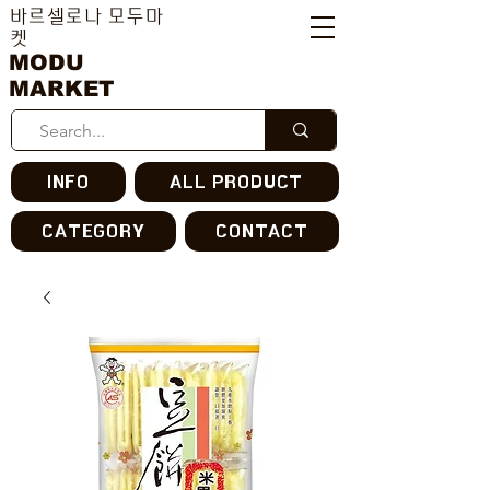
바르셀로나 모두마
켓
MODU
MARKET
INFO
ALL PRODUCT
CATEGORY
CONTACT