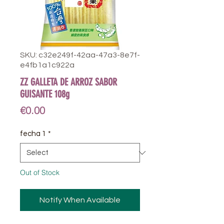
SKU: c32e249f-42aa-47a3-8e7f-
e4fb1a1c922a
ZZ GALLETA DE ARROZ SABOR
GUISANTE 108g
Price
€0.00
fecha 1
*
Out of Stock
Notify When Available