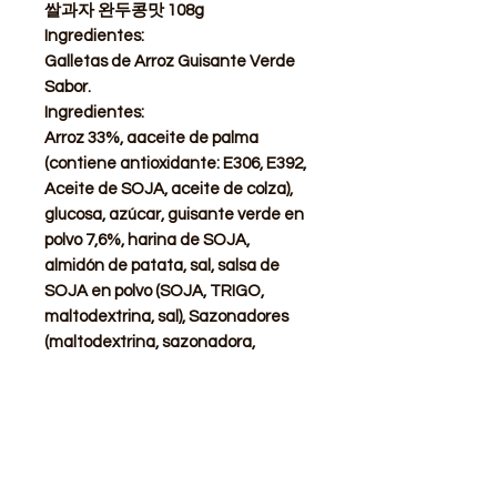
쌀과자 완두콩맛 108g
Ingredientes:
Galletas de Arroz Guisante Verde
Sabor.
Ingredientes:
Arroz 33%, aaceite de palma
(contiene antioxidante: E306, E392,
Aceite de SOJA, aceite de colza),
glucosa, azúcar, guisante verde en
polvo 7,6%, harina de SOJA,
almidón de patata, sal, salsa de
SOJA en polvo (SOJA, TRIGO,
maltodextrina, sal), Sazonadores
(maltodextrina, sazonadora,
espesante: E1450, E414,
emulsionante: E471
Advertencia: Contiene una bolsita
de absorbente de oxigeno. No apto
para el consumo. Después
de
abierto, consumir lo antes posible.
!!!