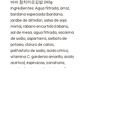
바바 참치마요김밥 240g
Ingredientes: Agua filtrada, arroz,
bardana especiada (bardana,
jarabe de almidón, salsa de soja
mixta), rábano encurtido (rábano,
sal de mesa, agua filtrada, sacarina
de sodio, aspartamo, sorbato de
potasio, cloruro de calcio,
polifosfato de sodio, ácido cítrico,
vitamina C, gardenia amarillo, ácido
acético), espinacas, zanahoria,
aceite de sésamo, hoja de perilla,
azúcar, algas sazonadas, aceite de
soja, sal sazonada, semillas de
sésamo tostadas, jugo de limón,
vinagre fermentado.