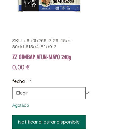
SKU: e6d0b266-2f29-45ef-
80dd-6f5e4f81d9f3
ZZ GIMBAP ATUN-MAYO 240g
Precio
0,00 €
fecha 1
*
Agotado
Notificar al estar disponible