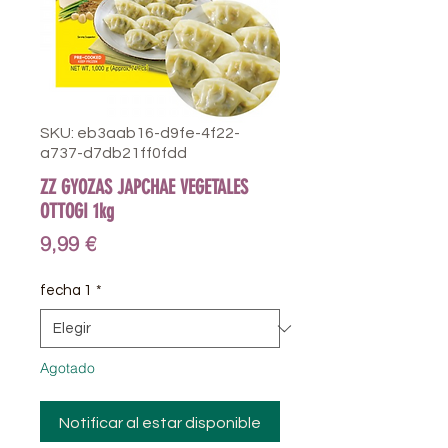
SKU: eb3aab16-d9fe-4f22-
a737-d7db21ff0fdd
ZZ GYOZAS JAPCHAE VEGETALES
OTTOGI 1kg
Precio
9,99 €
fecha 1
*
Agotado
Notificar al estar disponible