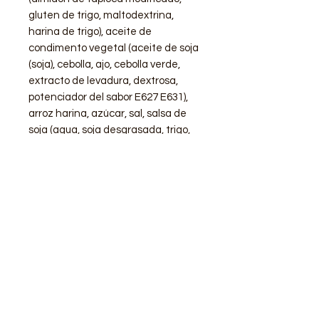
gluten de trigo, maltodextrina,
harina de trigo), aceite de
condimento vegetal (aceite de soja
(soja), cebolla, ajo, cebolla verde,
extracto de levadura, dextrosa,
potenciador del sabor E627 E631),
arroz harina, azúcar, sal, salsa de
soja (agua, soja desgrasada, trigo,
sal), potenciador de sabor E627 E
631, base de condimento
(potenciador de sabor E627 E631,
sal, azúcar, levadura, agua), mezcla
de emulsionante (jarabe de maíz,
aceite de soja , lecitina de soja,
alcohol etílico, ésteres de
poliglicerol de ácidos grasos, agua),
almidón de maíz, potenciador del
sabor E627 E631, pimienta negra en
polvo.