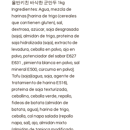
올반키친 바삭한 군만두 1kg
Ingredientes: Agua, mezcla de
harinas [harina de trigo (cereales
que contienen gluten), sal,
dextrosa, azúcar, soja desgrasada
(soja), almidón de trigo, proteína de
soja hidrolizada (soja), extracto de
levadura, cebolla en polvo, ajo en
polvo, potenciador del sabor E627
E631 , pimienta blanca en polvo, sal
mineral E500, cúrcuma en polvo].
Tofu (soja)(agua, soja, agente de
tratamiento de harina E516),
proteína de soja texturizada,
cebollino, cebolla verde, repollo,
fideos de batata (almidón de
batata, agua), harina de trigo,
cebolla, col napa salada (repollo
napa, sal), ajo, almidón mixto
(almidón de tapioca modificado,