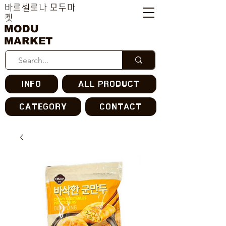
바르셀로나 모두마
켓
MODU
MARKET
INFO
ALL PRODUCT
CATEGORY
CONTACT