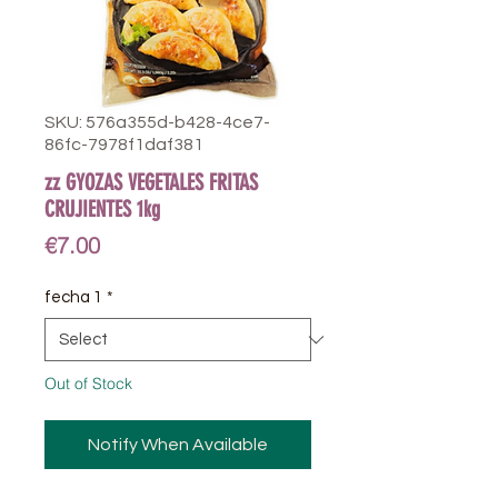
SKU: 576a355d-b428-4ce7-
86fc-7978f1daf381
zz GYOZAS VEGETALES FRITAS
CRUJIENTES 1kg
Price
€7.00
fecha 1
*
Out of Stock
Notify When Available