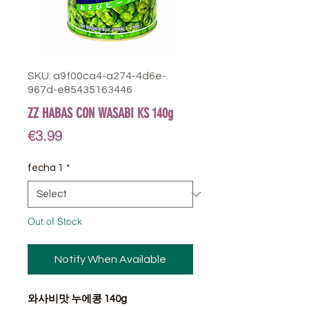
SKU: a9f00ca4-a274-4d6e-
967d-e85435163446
ZZ HABAS CON WASABI KS 140g
Price
€3.99
fecha 1
*
Out of Stock
Notify When Available
와사비맛 누에콩 140g