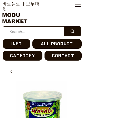
바르셀로나 모두마
켓
MODU
MARKET
INFO
ALL PRODUCT
CATEGORY
CONTACT