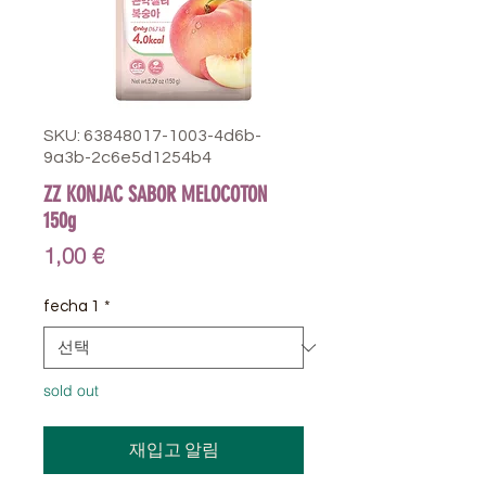
SKU: 63848017-1003-4d6b-
9a3b-2c6e5d1254b4
ZZ KONJAC SABOR MELOCOTON
150g
가
1,00 €
격
fecha 1
*
sold out
재입고 알림