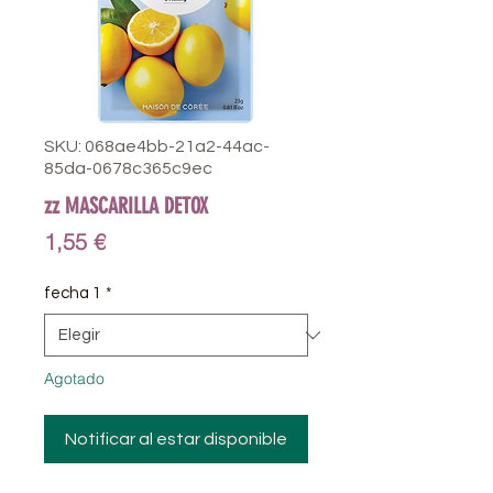
SKU: 068ae4bb-21a2-44ac-
85da-0678c365c9ec
zz MASCARILLA DETOX
Precio
1,55 €
fecha 1
*
Agotado
Notificar al estar disponible