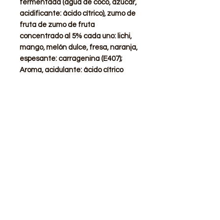
fermentada (agua de coco, azúcar,
acidificante: ácido cítrico), zumo de
fruta de zumo de fruta
concentrado al 5% cada uno: lichi,
mango, melón dulce, fresa, naranja,
espesante: carragenina (E407);
Aroma, acidulante: ácido cítrico
(E330); Colorantes: azul brillante
FCF (E133), tartrazina * (E102), rojo
allura AC * (E129).
STORE
Shop All
Delivery info
Parking info
OPENING HOURS