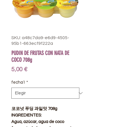
SKU: a48c7da9-e6d9-4505-
95b1-663ecf9f222a
PUDIN DE FRUTAS CON NATA DE
COCO 708g
Precio
5,00 €
fecha1
*
코코넛 푸딩 과일맛 708g
INGREDIENTES:
Agua, azúcar, agua de coco