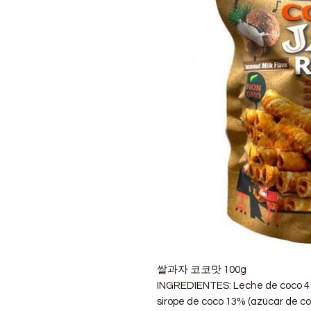
쌀과자 코코맛 100g
INGREDIENTES: Leche de coco 41
sirope de coco 13% (azúcar de coc