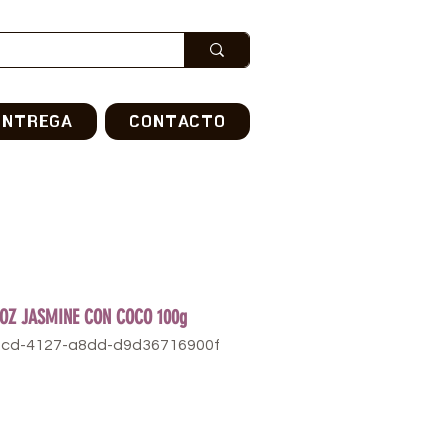
ENTREGA
CONTACTO
ROZ JASMINE CON COCO 100g
ecd-4127-a8dd-d9d36716900f