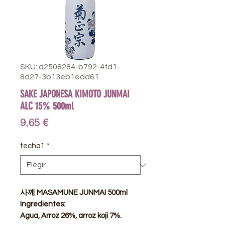
SKU: d2508284-b792-4fd1-
8d27-3b13eb1edd61
SAKE JAPONESA KIMOTO JUNMAI
ALC 15% 500ml
Precio
9,65 €
fecha1
*
사께 MASAMUNE JUNMAI 500ml
Ingredientes:
Agua, Arroz 26%, arroz koji 7%.