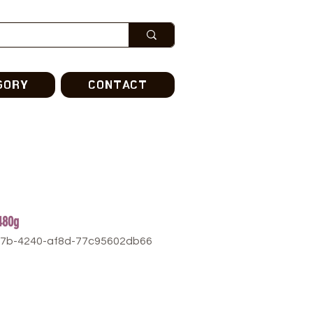
GORY
CONTACT
480g
d7b-4240-af8d-77c95602db66