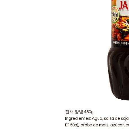
잡채 양념 480g
Ingredientes: Agua, salsa de soj
E150a), jarabe de maíz, azúcar, ce