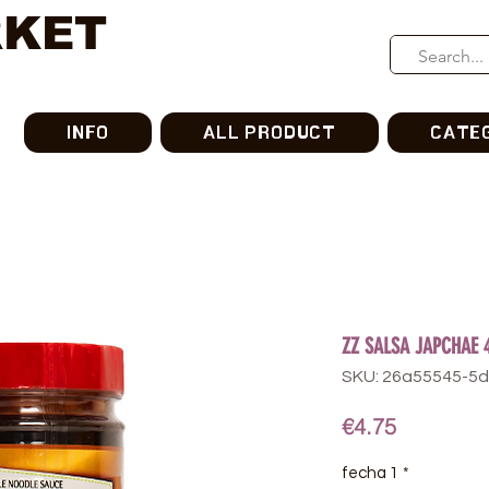
RKET
INFO
ALL PRODUCT
CATE
ZZ SALSA JAPCHAE 
SKU: 26a55545-5
Price
€4.75
fecha 1
*