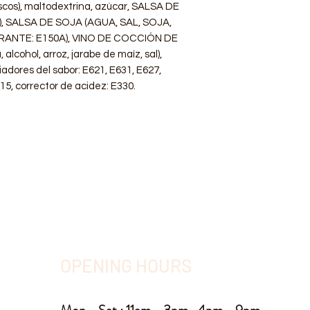
uscos), maltodextrina, azúcar, SALSA DE
 SALSA DE SOJA (AGUA, SAL, SOJA,
RANTE: E150A), VINO DE COCCIÓN DE
lcohol, arroz, jarabe de maíz, sal),
iadores del sabor: E621, E631, E627,
15, corrector de acidez: E330.
OPENING HOURS