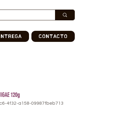
ENTREGA
CONTACTO
IGAE 120g
fc6-4f32-a158-09987fbeb713