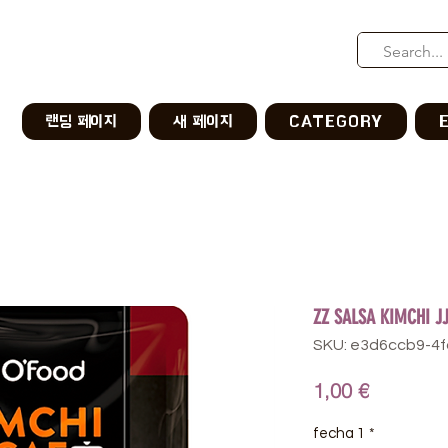
랜딩 페이지
새 페이지
CATEGORY
ZZ SALSA KIMCHI JJ
SKU: e3d6ccb9-4
Precio
1,00 €
fecha 1
*