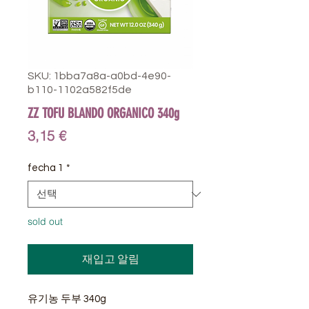
SKU: 1bba7a8a-a0bd-4e90-
b110-1102a582f5de
ZZ TOFU BLANDO ORGANICO 340g
가
3,15 €
격
fecha 1
*
sold out
재입고 알림
유기농 두부 340g