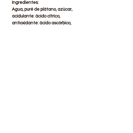
Ingredientes:
Agua, puré de plátano, azúcar,
acidulante: ácido cítrico,
antioxidante: ácido ascórbico,
edulcorante: glucósidos de esteviol
de stevia.
STORE
Shop All
Delivery info
Parking info
OPENING HOURS
Mon - Sat : 11am - 3pm, 4pm - 9pm
Sunday : Closed
ADDRESS
Calle de Goya 13, Barcelona, 08012, Spain​