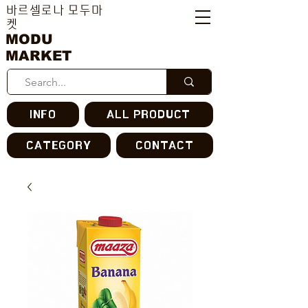
바르셀로나 모두마
켓
MODU
MARKET
INFO
ALL PRODUCT
CATEGORY
CONTACT