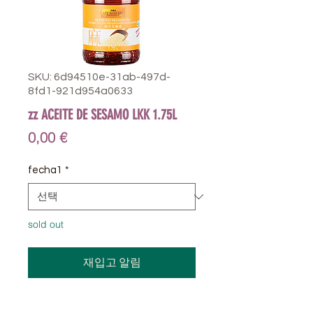
SKU: 6d94510e-31ab-497d-
8fd1-921d954a0633
zz ACEITE DE SESAMO LKK 1.75L
가
0,00 €
격
fecha1
*
sold out
재입고 알림