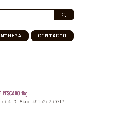
ENTREGA
CONTACTO
E PESCADO 1kg
0ed-4e0f-84cd-491c2b7d97f2