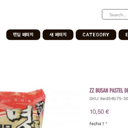
랜딩 페이지
새 페이지
CATEGORY
ZZ BUSAN PASTEL D
SKU: 9ed54b75-3
Precio
10,50 €
fecha 1
*