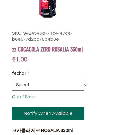
SKU: 9424545a-71c4-47ce-
b6e0-7d2cc70b4b0e
zz COCACOLA ZERO ROSALIA 330ml
Price
€1.00
fecha1
*
Out of Stock
Notify When Available
코카콜라 제로 ROSALIA 330ml