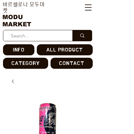
바르셀로나 모두마
켓
MODU
MARKET
INFO
ALL PRODUCT
CATEGORY
CONTACT