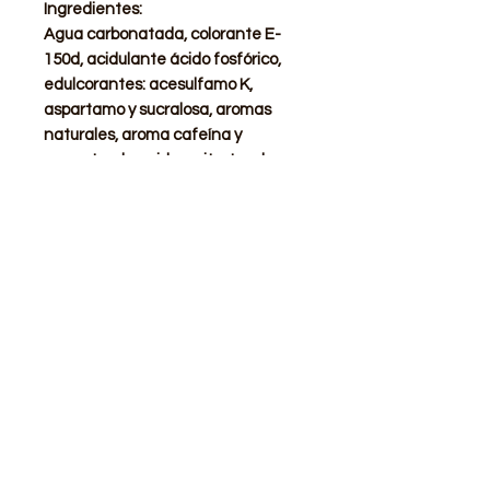
Ingredientes:
Agua carbonatada, colorante E-
150d, acidulante ácido fosfórico,
edulcorantes: acesulfamo K,
aspartamo y sucralosa, aromas
naturales, aroma cafeína y
corrector de acidez: citratos de
sodio. Contiene una fuente de
fenilalanina.
STORE
Shop All
Delivery info
Parking info
OPENING HOURS
Mon - Sat : 11am - 3pm, 4pm - 9pm