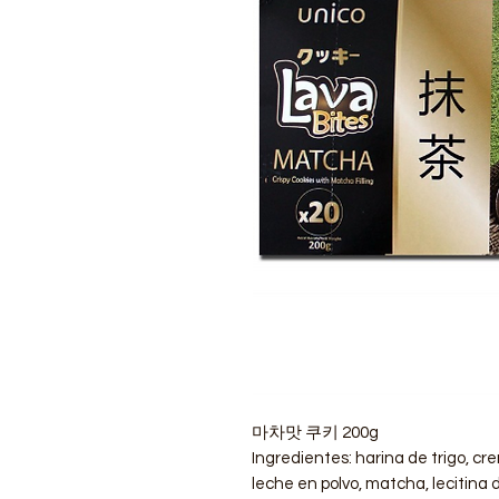
마차맛 쿠키 200g
Ingredientes: harina de trigo, c
leche en polvo, matcha, lecitina d