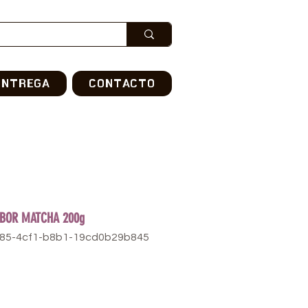
ENTREGA
CONTACTO
ABOR MATCHA 200g
585-4cf1-b8b1-19cd0b29b845