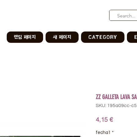
랜딩 페이지
새 페이지
CATEGORY
ZZ GALLETA LAVA S
SKU: 195a09cc-c
Precio
4,15 €
fecha1
*