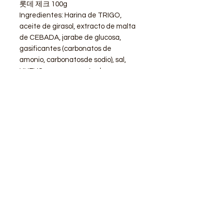
롯데 제크 100g
Ingredientes: Harina de TRIGO,
aceite de girasol, extracto de malta
de CEBADA, jarabe de glucosa,
gasificantes (carbonatos de
amonio, carbonatosde sodio), sal,
HUEVO, aroma, agente de
tratamiento de la harina
(METABISULFITO sódico).
STORE
Shop All
Delivery info
Parking info
OPENING HOURS
Mon - Sat : 11am - 3pm, 4pm - 9pm