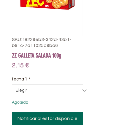
SKU: f8229eb3-342d-43b1-
b91c-7d11025b9ba6
ZZ GALLETA SALADA 100g
Precio
2,15 €
fecha 1
*
Agotado
Notificar al estar disponible