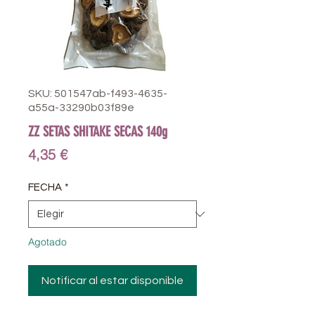
SKU: 501547ab-f493-4635-
a55a-33290b03f89e
ZZ SETAS SHITAKE SECAS 140g
Precio
4,35 €
FECHA
*
Agotado
Notificar al estar disponible