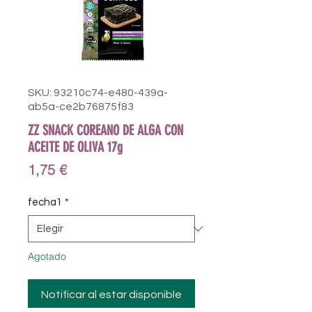
SKU: 93210c74-e480-439a-
ab5a-ce2b76875f83
ZZ SNACK COREANO DE ALGA CON
ACEITE DE OLIVA 17g
Precio
1,75 €
fecha1
*
Agotado
Notificar al estar disponible