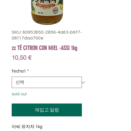
SKU: 60953650-2856-4a63-b6f7-
06f17daa700e
zz TÉ CITRON CON MIEL -ASSI 1kg
가
10,50 €
격
fecha1
*
sold out
재입고 알림
아씨 유자차 1kg